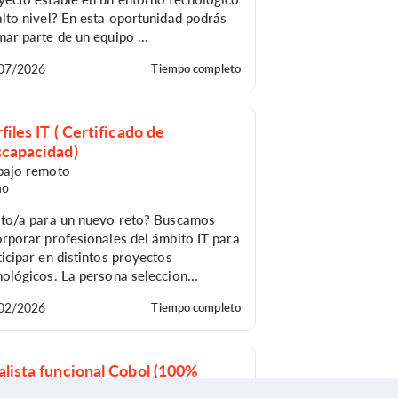
alto nivel? En esta oportunidad podrás
mar parte de un equipo ...
07/2026
Tiempo completo
files IT ( Certificado de
scapacidad)
bajo remoto
ño
sto/a para un nuevo reto? Buscamos
orporar profesionales del ámbito IT para
ticipar en distintos proyectos
nológicos. La persona seleccion...
02/2026
Tiempo completo
lista funcional Cobol (100%
etrabajo)
Puesto cubierto