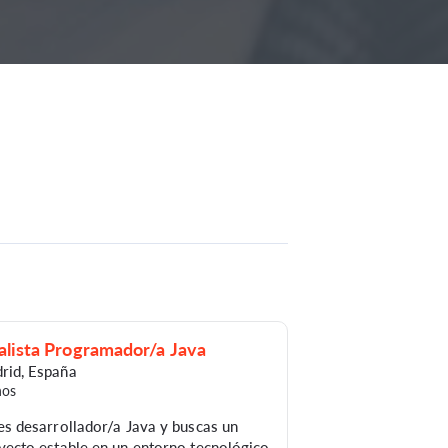
alista Programador/a Java
rid
,
España
ños
es desarrollador/a Java y buscas un
yecto estable en un entorno tecnológico