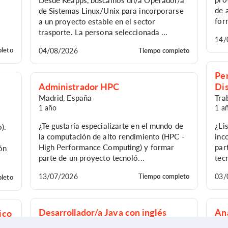
de 
de Sistemas Linux/Unix para incorporarse
for
a un proyecto estable en el sector
trasporte. La persona seleccionada ...
14/
leto
04/08/2026
Tiempo completo
Per
Administrador HPC
Di
Madrid
,
España
Tra
1 año
1 a
¿Te gustaría especializarte en el mundo de
¿Li
).
la computación de alto rendimiento (HPC -
inc
High Performance Computing) y formar
par
pón
parte de un proyecto tecnoló...
tec
13/07/2026
Tiempo completo
03/
leto
Desarrollador/a Java con inglés
Ana
ico
(Teletrabajo)
tel