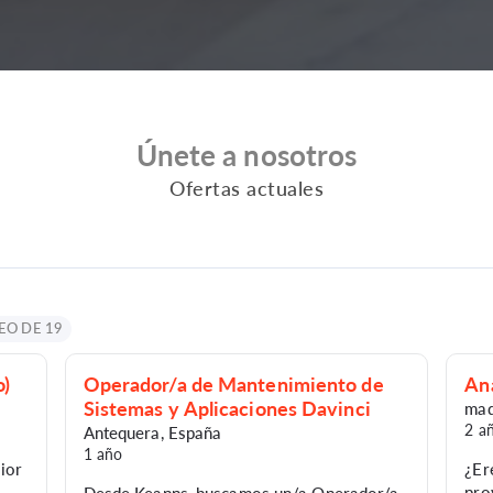
Únete a nosotros
Ofertas actuales
EO DE 19
o)
Operador/a de Mantenimiento de
An
Sistemas y Aplicaciones Davinci
mad
2 a
Antequera
,
España
1 año
ior
¿Er
pro
Desde Keapps, buscamos un/a Operador/a